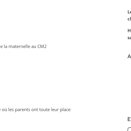
L
c
H
s
 de la maternelle au CM2
A
 où les parents ont toute leur place
E