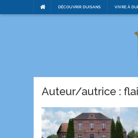
DÉCOUVRIR DUISANS
VIVRE À DU
Auteur/autrice :
fla