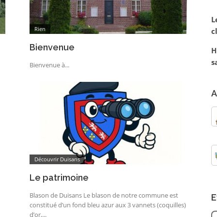
L
Rien
c
Bienvenue
H
s
Bienvenue à...
A
Découvrir Duisans
Le patrimoine
Blason de Duisans Le blason de notre commune est
E
constitué d’un fond bleu azur aux 3 vannets (coquilles)
d’or,...