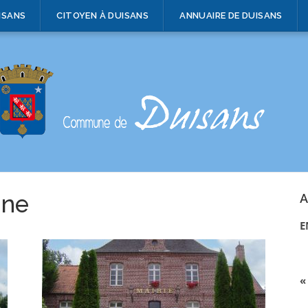
ISANS
CITOYEN À DUISANS
ANNUAIRE DE DUISANS
ine
A
E
«