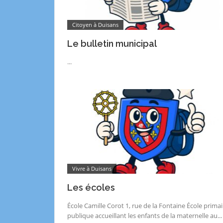
Citoyen à Duisans
Le bulletin municipal
...
Vivre à Duisans
Les écoles
École Camille Corot 1, rue de la Fontaine École primai
publique accueillant les enfants de la maternelle au...