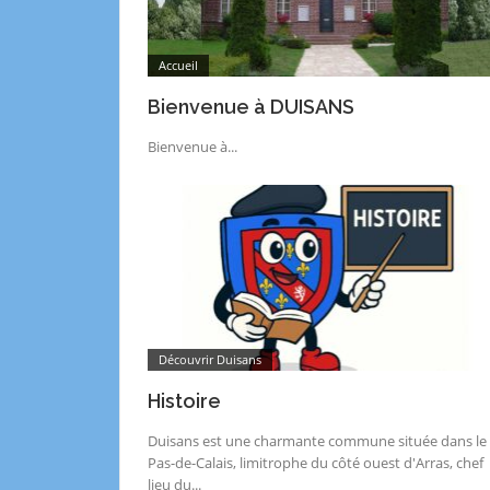
Accueil
Bienvenue à DUISANS
Bienvenue à...
Découvrir Duisans
Histoire
Duisans est une charmante commune située dans le
Pas-de-Calais, limitrophe du côté ouest d'Arras, chef
lieu du...