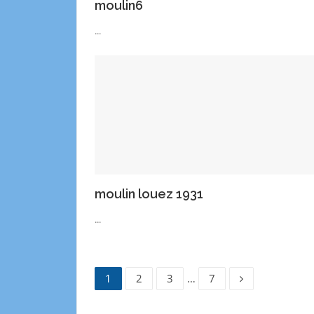
moulin6
...
moulin louez 1931
...
1
2
3
…
7