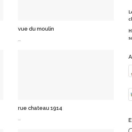
L
c
vue du moulin
H
s
...
A
rue chateau 1914
...
E