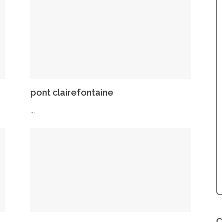
pont clairefontaine
...
C