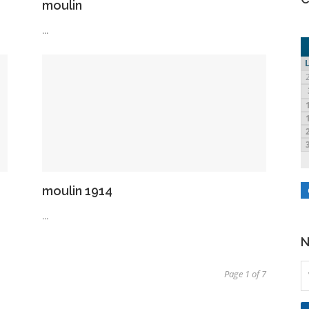
moulin
...
moulin 1914
...
N
Page 1 of 7