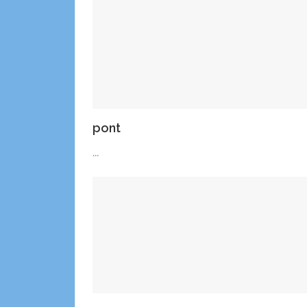
pont
...