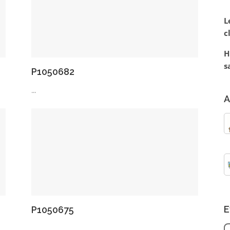
L
c
H
s
P1050682
...
A
E
P1050675
...