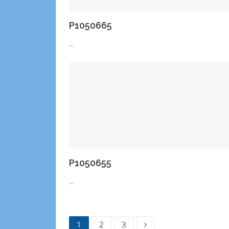
P1050665
...
P1050655
...
1
2
3