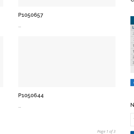
P1050657
...
P1050644
N
...
Page 1 of 3