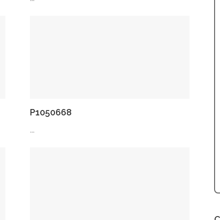
P1050668
...
C