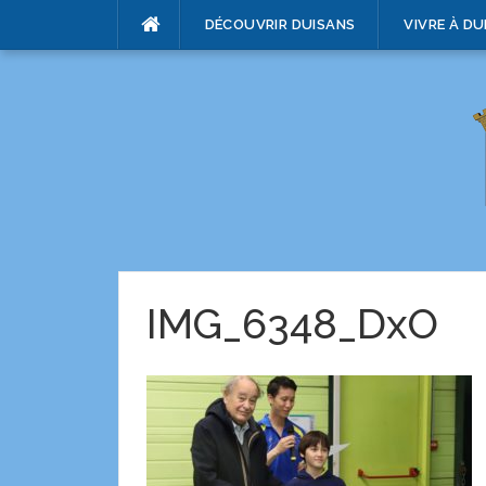
DÉCOUVRIR DUISANS
VIVRE À DU
IMG_6348_DxO