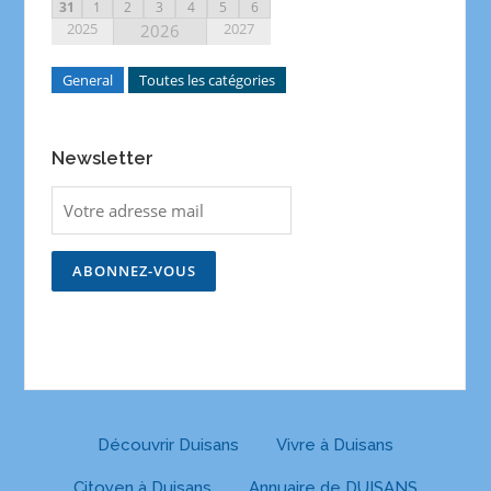
31
1
2
3
4
5
6
2025
2027
2026
General
Toutes les catégories
Newsletter
Découvrir Duisans
Vivre à Duisans
Citoyen à Duisans
Annuaire de DUISANS