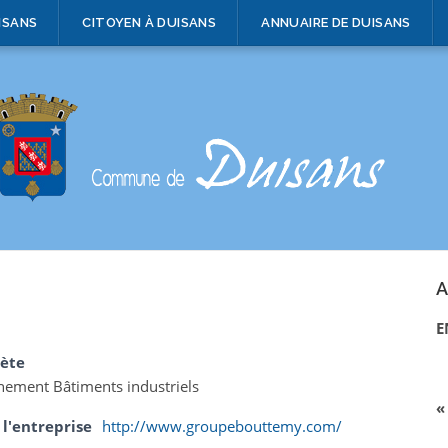
ISANS
CITOYEN À DUISANS
ANNUAIRE DE DUISANS
A
E
ète
nement Bâtiments industriels
«
 l'entreprise
http://www.groupebouttemy.com/