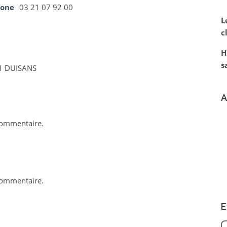
hone
03 21 07 92 00
L
c
H
s
1 DUISANS
A
commentaire.
commentaire.
E