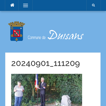
Menu
20240901_111209